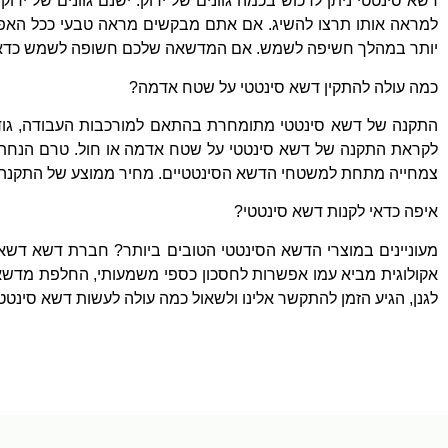
דשא סינטטי ניתן לרכוש בכמה גוונים של ירוק
.
ישנם גוונים של ירוק
למראה אותו תרצו להשיג
.
אם אתם מבקשים מראה טבעי ככל האפ
יותר במהלך חשיפה לשמש
.
אם המדשאה שלכם חשופה לשמש כדאי ל
כמה עולה להתקין דשא סינטטי על שטח אדמה
?
התקנה של דשא סינטטי מתומחרת בהתאם למורכבות העבודה
,
גו
לקראת התקנה של דשא סינטטי על שטח אדמה או חול
.
טרם הנחת 
צמחייה מתחת למשטחי הדשא הסינטטיים
.
מחיר ממוצע של התקנה 
איפה כדאי לקנות דשא סינטטי
?
מעוניינים במוצרי הדשא הסינטטי הטובים ביותר
?
חברת דשא דשא 
אקולוגית מביא עמו אפשרות לחסכון כספי משמעותי
,
החלפת מדשאה
לגנן
,
הגיע הזמן להתקשר אלינו ולשאול כמה עולה לעשות דשא סינטט