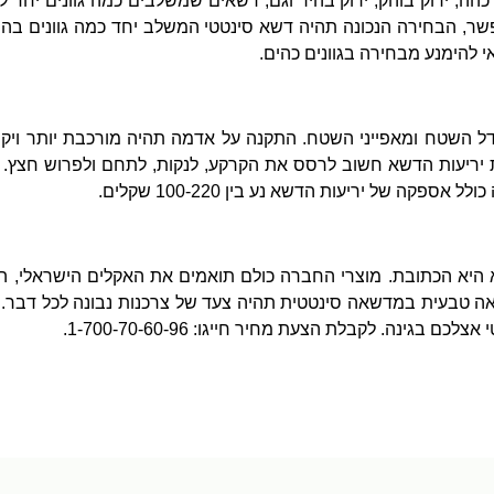
 כהה
,
ירוק בוהק
,
ירוק בהיר וגם
,
דשאים שמשלבים כמה גוונים יחד ל
שר
,
הבחירה הנכונה תהיה דשא סינטטי המשלב יחד כמה גוונים בהי
הימנע מבחירה בגוונים כהים
.
דל השטח ומאפייני השטח
.
התקנה על אדמה תהיה מורכבת יותר ויק
יריעות הדשא חשוב לרסס את הקרקע
,
לנקות
,
לתחם ולפרוש חצץ
.
כולל אספקה של יריעות הדשא נע בין
100-220
שקלים
.
היא הכתובת
.
מוצרי החברה כולם תואמים את האקלים הישראלי
,
ה
 טבעית במדשאה סינטטית תהיה צעד של צרכנות נבונה לכל דבר
.
י אצלכם בגינה
.
לקבלת הצעת מחיר חייגו
: 1-700-70-60-96.