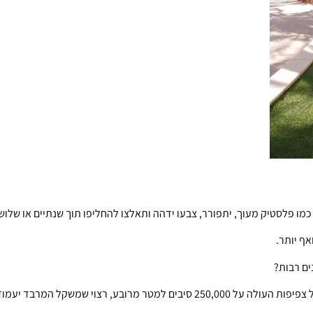
מו פלסטיק מעוך, יתפורר, צבעו ידהה ותאלצו להחליפו תוך שנתיים או שלוש
אף יותר.
ים רבות?
מרבד איכותי עשוי מסיב עבה הארוג במרווח תפרים הקטן מ-1 ס"מ והינו בעל צפיפות העו