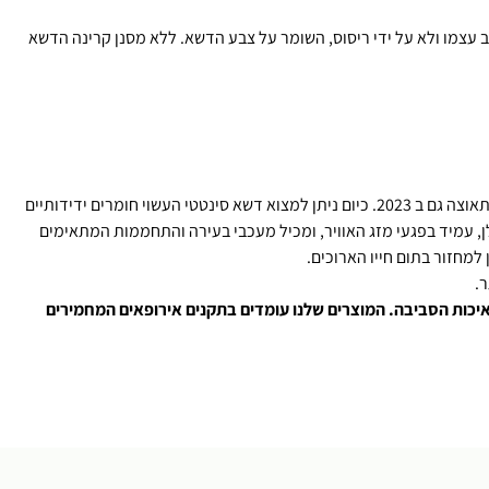
 ב 2023, הוא שהדשא הסינטטי עמיד בפני פגעי מזג האוויר ושהסיב בעל מסנן קרינה UV הנמצא בתוך הסיב עצמו ולא על ידי ריסוס, השומר על צבע הדשא. ללא מסנן קרינה הדשא
בשנים האחרונות גדלה המודעות והחשיבות לשמירה על איכות הסביבה וכפועל יוצא, שמירה על איכות חיינו ובריאותנו, המהפכה הירוקה ממשיכה לצבור תאוצה גם ב 2023. כיום ניתן למצוא דשא סינטטי העשוי חומרים ידידותיים
ילן, עמיד בפגעי מזג האוויר, ומכיל מעכבי בעירה והתחממות המתאימים
.
איכות הסביבה. המוצרים שלנו עומדים בתקנים אירופאים המחמירים