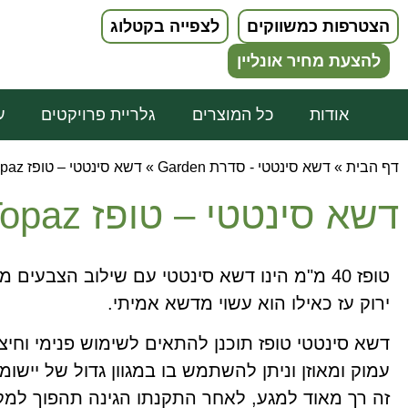
הצטרפות כמשווקים
לצפייה בקטלוג
להצעת מחיר אונליין
אודות
כל המוצרים
גלריית פרויקטים
ע
דף הבית
»
דשא סינטטי - סדרת Garden
»
דשא סינטטי – טופז Topaz
דשא סינטטי – טופז Topaz
טופז 40 מ"מ הינו דשא סינטטי עם שילוב הצבעים מ
ירוק עז כאילו הוא עשוי מדשא אמיתי.
דשא סינטטי טופז תוכנן להתאים לשימוש פנימי וחיצונ
עמוק ומאוזן וניתן להשתמש בו במגוון גדול של יישומ
זה רך מאוד למגע, לאחר התקנתו הגינה תהפוך למ