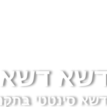
דף הבית
»
אודות
שא דשא
 דשא סינטטי בתק